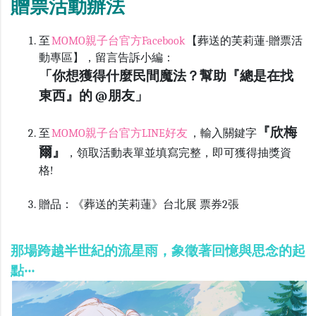
贈票活動辦法
至
MOMO親子台官方Facebook
【葬送的芙莉蓮-贈票活
動專區】，留言告訴小編：
「你想獲得什麼民間魔法？幫助『總是在找
東西』的 @朋友」
『
欣梅
至
MOMO親子台官方
LINE
好友
，輸入關鍵字
爾』
，領取活動表單並填寫完整，即可獲得抽獎資
格!
贈品：《葬送的芙莉蓮》台北展 票券
2
張
那場跨越半世紀的流星雨，象徵著回憶與思念的起
點‧‧‧