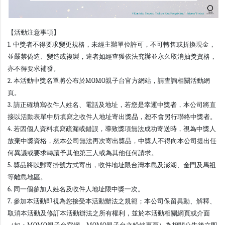
【活動注意事項】
1. 中獎者不得要求變更規格，未經主辦單位許可，不可轉售或折換現金，
並嚴禁偽造、變造或複製，違者如經查獲依法究辦並永久取消抽獎資格，
亦不得要求補發。
2. 本活動中獎名單將公布於MOMO親子台官方網站，請查詢相關活動網
頁。
3. 請正確填寫收件人姓名、電話及地址，若您是幸運中獎者，本公司將直
接以活動表單中所填寫之收件人地址寄出獎品，恕不會另行聯絡中獎者。
4. 若因個人資料填寫疏漏或錯誤，導致獎項無法成功寄送時，視為中獎人
放棄中獎資格，恕本公司無法再次寄出獎品，中獎人不得向本公司提出任
何異議或要求轉讓予其他第三人或為其他任何請求。
5. 獎品將以郵寄掛號方式寄出，收件地址限台灣本島及澎湖、金門及馬祖
等離島地區。
6. 同一個參加人姓名及收件人地址限中獎一次。
7. 參加本活動即視為您接受本活動辦法之規範；本公司保留異動、解釋、
取消本活動及修訂本活動辦法之所有權利，並於本活動相關網頁或介面