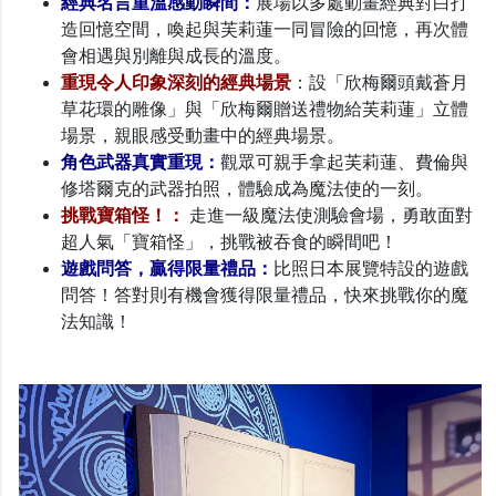
經典名言重溫感動瞬間：
展場以多處動畫經典對白打
造回憶空間，喚起與芙莉蓮一同冒險的回憶，再次體
會相遇與別離與成長的溫度。
重現令人印象深刻的經典場景
：設「欣梅爾頭戴蒼月
草花環的雕像」與「欣梅爾贈送禮物給芙莉蓮」立體
場景，親眼感受動畫中的經典場景。
角色武器真實重現：
觀眾可親手拿起芙莉蓮、費倫與
修塔爾克的武器拍照，體驗成為魔法使的一刻。
挑戰寶箱怪！：
走進一級魔法使測驗會場，勇敢面對
超人氣「寶箱怪」，挑戰被吞食的瞬間吧！
遊戲問答，贏得限量禮品：
比照日本展覽特設的遊戲
問答！答對則有機會獲得限量禮品，快來挑戰你的魔
法知識！