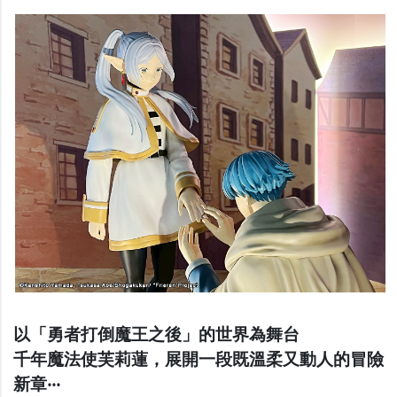
以「勇者打倒魔王之後」的世界為舞台
千年魔法使芙莉蓮，展開一段既溫柔又動人的冒險
新章‧‧‧