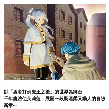
以「勇者打倒魔王之後」的世界為舞台
千年魔法使芙莉蓮，展開一段既溫柔又動人的冒險
新章‧‧‧