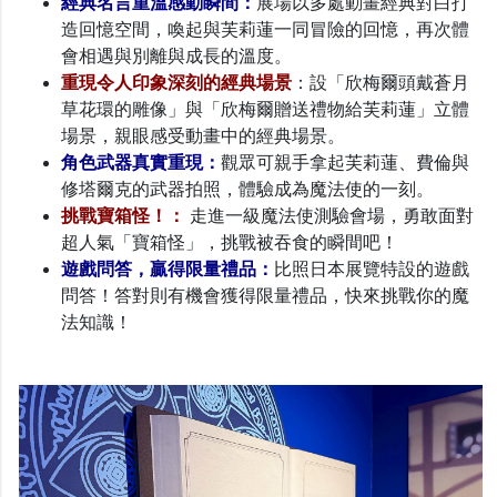
經典名言重溫感動瞬間：
展場以多處動畫經典對白打
造回憶空間，喚起與芙莉蓮一同冒險的回憶，再次體
會相遇與別離與成長的溫度。
重現令人印象深刻的經典場景
：設「欣梅爾頭戴蒼月
草花環的雕像」與「欣梅爾贈送禮物給芙莉蓮」立體
場景，親眼感受動畫中的經典場景。
角色武器真實重現：
觀眾可親手拿起芙莉蓮、費倫與
修塔爾克的武器拍照，體驗成為魔法使的一刻。
挑戰寶箱怪！：
走進一級魔法使測驗會場，勇敢面對
超人氣「寶箱怪」，挑戰被吞食的瞬間吧！
遊戲問答，贏得限量禮品：
比照日本展覽特設的遊戲
問答！答對則有機會獲得限量禮品，快來挑戰你的魔
法知識！