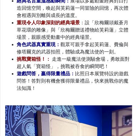
經典名言重溫感動瞬間：
展場以多處動畫經典對白打
造回憶空間，喚起與芙莉蓮一同冒險的回憶，再次體
會相遇與別離與成長的溫度。
重現令人印象深刻的經典場景
：設「欣梅爾頭戴蒼月
草花環的雕像」與「欣梅爾贈送禮物給芙莉蓮」立體
場景，親眼感受動畫中的經典場景。
角色武器真實重現：
觀眾可親手拿起芙莉蓮、費倫與
修塔爾克的武器拍照，體驗成為魔法使的一刻。
挑戰寶箱怪！：
走進一級魔法使測驗會場，勇敢面對
超人氣「寶箱怪」，挑戰被吞食的瞬間吧！
遊戲問答，贏得限量禮品：
比照日本展覽特設的遊戲
問答！答對則有機會獲得限量禮品，快來挑戰你的魔
法知識！