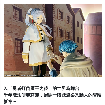
以「勇者打倒魔王之後」的世界為舞台
千年魔法使芙莉蓮，展開一段既溫柔又動人的冒險
新章‧‧‧