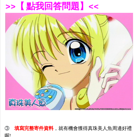
>>【 點我回答問題】<<
③
填寫完整寄件資料
，就有機會獲得真珠美人魚周邊好禮
喔!