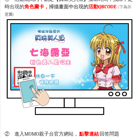
時出現的
角色圖卡，
掃描畫面中出現的
活動QRCODE
(下為示
意圖)
② 進入MOMO親子台官方網站，
點擊連結
回答問題