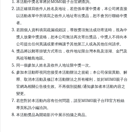
本活動中獎名單將於MOMO親子台官網查詢。
請正確填寫收件人姓名及地址，若您係幸運中獎者，本公司將直接
以活動表單中所填寫之收件人地址寄出獎品，恕不會另行聯絡中獎
者。
若因個人資料填寫疏漏或錯誤，導致獎項無法成功寄送時，視為中
獎人放棄中獎資格，恕本公司無法再次寄出獎品，中獎人不得向本
公司提出任何異議或要求轉讓予其他第三人或為其他任何請求。
獎品將以郵寄掛號方式寄出，收件地址限台灣本島及澎湖、金門及
馬祖等離島地區。
同一個參加人姓名及收件人地址限中獎一次。
參加本活動即視同您接受本活動辦法之規範；本公司保留異動、解
釋、取消本活動及修訂本活動辦法之所有權利，並於MOMO親子台
官網為相關公告後生效。不再個別提醒/通知參加者本活動內容之
變更。
若您對於本活動內容有任何問題，請至MOMO親子台FB官方粉絲
專頁私訊小編洽詢。
本活動獎品為開箱影片中展示拍攝之商品。