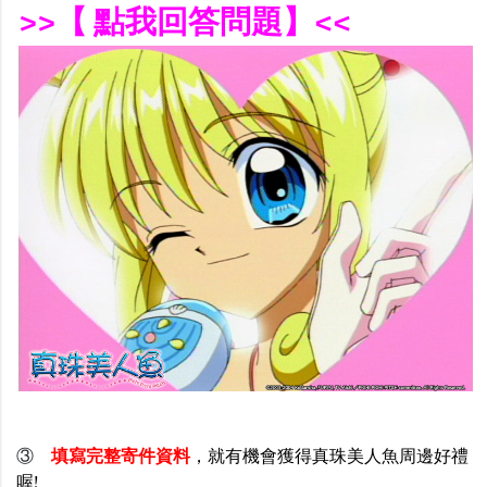
>>【 點我回答問題】<<
③
填寫完整寄件資料
，就有機會獲得真珠美人魚周邊好禮
喔!