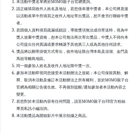
本活動中獎名單將於MOMO親子台官網查詢。
請正確填寫收件人姓名及地址，若您係幸運中獎者，本公司將直接
以活動表單中所填寫之收件人地址寄出獎品，恕不會另行聯絡中獎
者。
若因個人資料填寫疏漏或錯誤，導致獎項無法成功寄送時，視為中
獎人放棄中獎資格，恕本公司無法再次寄出獎品，中獎人不得向本
公司提出任何異議或要求轉讓予其他第三人或為其他任何請求。
獎品將以郵寄掛號方式寄出，收件地址限台灣本島及澎湖、金門及
馬祖等離島地區。
同一個參加人姓名及收件人地址限中獎一次。
參加本活動即視同您接受本活動辦法之規範；本公司保留異動、解
釋、取消本活動及修訂本活動辦法之所有權利，並於MOMO親子台
官網為相關公告後生效。不再個別提醒/通知參加者本活動內容之
變更。
若您對於本活動內容有任何問題，請至MOMO親子台FB官方粉絲
專頁私訊小編洽詢。
本活動獎品為開箱影片中展示拍攝之商品。