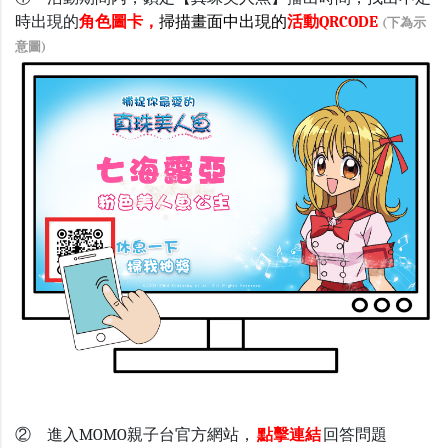
時出現的
角色圖卡，
掃描畫面中出現的
活動QRCODE
(下為示
意圖)
② 進入MOMO親子台官方網站，
點擊連結
回答問題