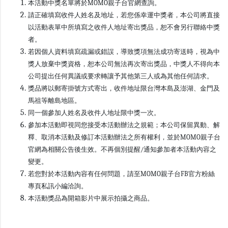
本活動中獎名單將於MOMO親子台官網查詢。
請正確填寫收件人姓名及地址，若您係幸運中獎者，本公司將直接
以活動表單中所填寫之收件人地址寄出獎品，恕不會另行聯絡中獎
者。
若因個人資料填寫疏漏或錯誤，導致獎項無法成功寄送時，視為中
獎人放棄中獎資格，恕本公司無法再次寄出獎品，中獎人不得向本
公司提出任何異議或要求轉讓予其他第三人或為其他任何請求。
獎品將以郵寄掛號方式寄出，收件地址限台灣本島及澎湖、金門及
馬祖等離島地區。
同一個參加人姓名及收件人地址限中獎一次。
參加本活動即視同您接受本活動辦法之規範；本公司保留異動、解
釋、取消本活動及修訂本活動辦法之所有權利，並於MOMO親子台
官網為相關公告後生效。不再個別提醒/通知參加者本活動內容之
變更。
若您對於本活動內容有任何問題，請至MOMO親子台FB官方粉絲
專頁私訊小編洽詢。
本活動獎品為開箱影片中展示拍攝之商品。