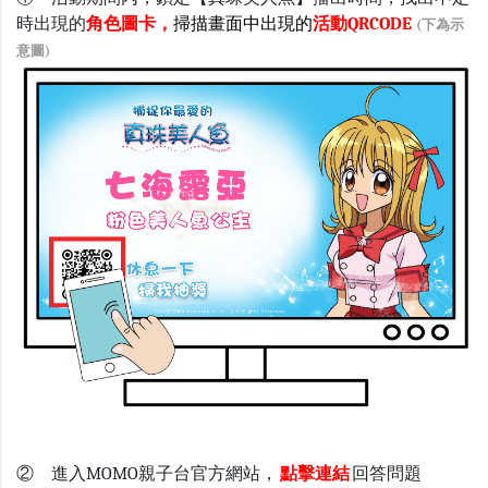
時出現的
角色圖卡，
掃描畫面中出現的
活動QRCODE
(下為示
意圖)
② 進入MOMO親子台官方網站，
點擊連結
回答問題