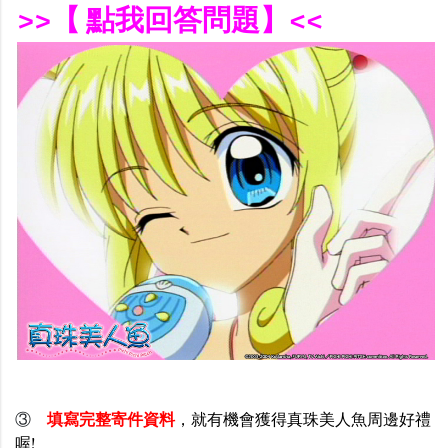
>>【 點我回答問題】<<
③
填寫完整寄件資料
，就有機會獲得真珠美人魚周邊好禮
喔!