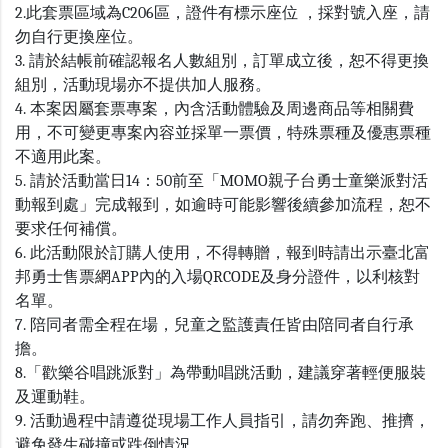
2.此套票區域為C206區，證件有標示座位 ，採對號入座，請
勿自行更換座位。
3. 請於結帳前確認報名人數組別，訂單成立後，恕不得更換
組別，活動現場亦不提供加人服務。
4. 本案因屬套票專案，內含活動體驗及周邊商品等相關費
用，不可變更專案內容並採單一票價，特殊票種及優惠票種
不適用此案。
5. 請於活動當日14：50前至「MOMO親子台勇士童樂派對活
動報到處」完成報到，如逾時可能影響後續參加流程，恕不
要求任何補償。
6. 此活動限於訂購人使用，不得轉贈，報到時請出示臺北富
邦勇士售票網APP內的入場QRCODE及身分證件，以利核對
名單。
7. 陪同者需全程在場，兒童之監護責任皆由陪同者自行承
擔。
8.「歡樂谷唱跳派對」為帶動唱跳活動，建議穿著輕便服裝
及運動鞋。
9. 活動過程中請遵從現場工作人員指引，請勿奔跑、推擠，
避免發生碰撞或跌倒情況。