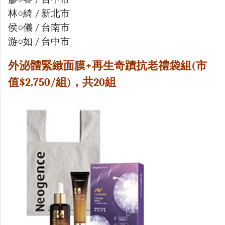
林○綺 / 新北市
侯○儀 / 台南市
游○如 / 台中市
外泌體緊緻面膜+再生奇蹟抗老禮袋組(市
值$2,750/組)，共20組