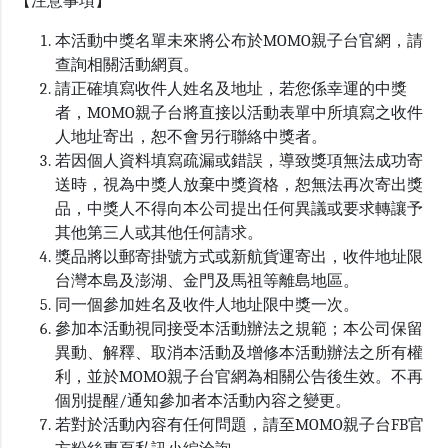
【注意事項】
本活動中獎名單未來將公布於MOMO親子台官網，請
查詢相關活動網頁。
請正確填寫收件人姓名及地址，若您係幸運的中獎
者，MOMO親子台將直接以活動表單中所填寫之收件
人地址寄出，恕不會另行聯絡中獎者。
若因個人資料填寫疏漏或錯誤，導致獎項無法成功寄
送時，視為中獎人放棄中獎資格，恕無法再次寄出獎
品，中獎人不得向本公司提出任何異議或要求轉讓予
其他第三人或其他任何請求。
獎品將以郵寄掛號方式或新航貨運寄出，收件地址限
台灣本島及澎湖、金門及馬祖等離島地區。
同一個參加姓名及收件人地址限中獎一次。
參加本活動視同接受本活動辦法之規範；本公司保留
異動、解釋、取消本活動及增修本活動辦法之所有權
利，並於MOMO親子台官網為相關公告後生效。不再
個別提醒/通知參加者本活動內容之變更。
若對於活動內容有任何問題，請至MOMO親子台FB官