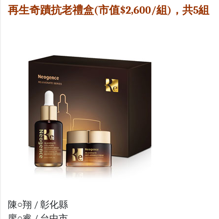
再生奇蹟抗老禮盒(市值$2,600/組)，共5組
陳○翔 / 彰化縣
廖○睿 / 台中市