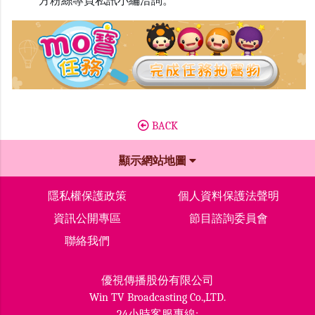
方粉絲專頁私訊小編洽詢。
BACK
顯示網站地圖
隱私權保護政策
個人資料保護法聲明
資訊公開專區
節目諮詢委員會
聯絡我們
優視傳播股份有限公司
Win TV Broadcasting Co.,LTD.
24小時客服專線: