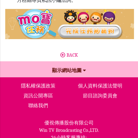
方粉絲專頁私訊小編洽詢。
BACK
顯示網站地圖
隱私權保護政策
個人資料保護法聲明
資訊公開專區
節目諮詢委員會
聯絡我們
優視傳播股份有限公司
Win TV Broadcasting Co.,LTD.
24小時客服專線: