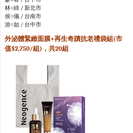
林○綺 / 新北市
侯○儀 / 台南市
游○如 / 台中市
外泌體緊緻面膜+再生奇蹟抗老禮袋組(市
值$2,750/組)，共20組