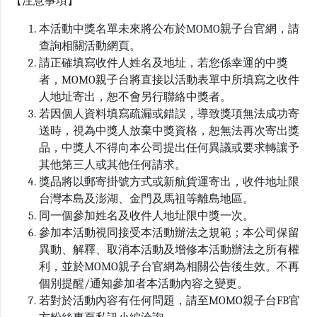
【注意事項】
本活動中獎名單未來將公布於MOMO親子台官網，請
查詢相關活動網頁。
請正確填寫收件人姓名及地址，若您係幸運的中獎
者，MOMO親子台將直接以活動表單中所填寫之收件
人地址寄出，恕不會另行聯絡中獎者。
若因個人資料填寫疏漏或錯誤，導致獎項無法成功寄
送時，視為中獎人放棄中獎資格，恕無法再次寄出獎
品，中獎人不得向本公司提出任何異議或要求轉讓予
其他第三人或其他任何請求。
獎品將以郵寄掛號方式或新航貨運寄出，收件地址限
台灣本島及澎湖、金門及馬祖等離島地區。
同一個參加姓名及收件人地址限中獎一次。
參加本活動視同接受本活動辦法之規範；本公司保留
異動、解釋、取消本活動及增修本活動辦法之所有權
利，並於MOMO親子台官網為相關公告後生效。不再
個別提醒/通知參加者本活動內容之變更。
若對於活動內容有任何問題，請至MOMO親子台FB官