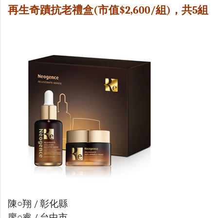
再生奇蹟抗老禮盒(市值$2,600/組)，共5組
陳○翔 / 彰化縣
廖○睿 / 台中市