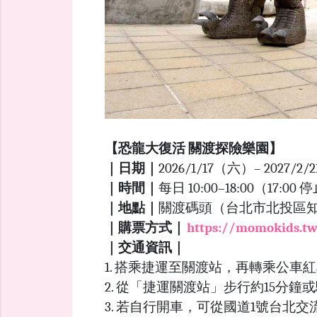
【恐龍大復活 關渡探險樂園】
｜日期｜
2026/1/17（六）– 2027/2
｜時間｜
每日 10:00–18:00（17:
｜地點｜
關渡碼頭（台北市北投區知行
｜購票方式｜
https://momokids.t
｜交通資訊｜
1. 搭乘捷運至關渡站，再轉乘公車紅
2. 從「捷運關渡站」步行約15分鐘或騎
3. 若自行開車，可從國道1號台