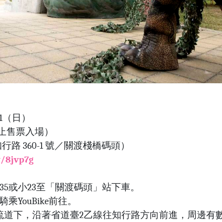
/21（日）
00 停止售票入場）
路 360-1 號／關渡棧橋碼頭）
w/8jvp7g
35或小23至「關渡碼頭」站下車。
乘YouBike前往。
北交流道下，沿著省道臺2乙線往知行路方向前進，周邊有