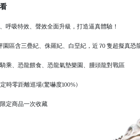
看
、呼吸特效、聲效全面升級，打造逼真體驗！
500 坪園區含三疊紀、侏羅紀、白堊紀，近 70 隻超擬
騎乘、恐龍餵食、恐龍氣墊樂園、腫頭龍對戰區
定時零距離巡場(驚嚇度100%)
期間限定商品一次收藏