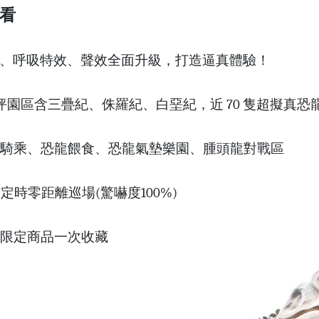
看
、呼吸特效、聲效全面升級，打造逼真體驗！
500 坪園區含三疊紀、侏羅紀、白堊紀，近 70 隻超擬
騎乘、恐龍餵食、恐龍氣墊樂園、腫頭龍對戰區
定時零距離巡場(驚嚇度100%)
期間限定商品一次收藏