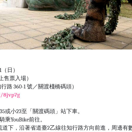
/21（日）
00 停止售票入場）
路 360-1 號／關渡棧橋碼頭）
w/8jvp7g
35或小23至「關渡碼頭」站下車。
乘YouBike前往。
北交流道下，沿著省道臺2乙線往知行路方向前進，周邊有