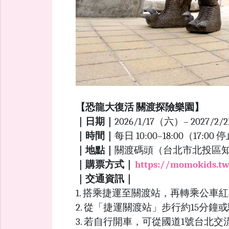
【恐龍大復活 關渡探險樂園】
｜日期｜
2026/1/17（六）– 2027/2
｜時間｜
每日 10:00–18:00（17:
｜地點｜
關渡碼頭（台北市北投區知行
｜購票方式｜
https://momokids.t
｜交通資訊｜
1. 搭乘捷運至關渡站，再轉乘公車紅
2. 從「捷運關渡站」步行約15分鐘或騎
3. 若自行開車，可從國道1號台