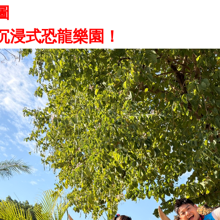
圖
沉浸式恐龍樂園！