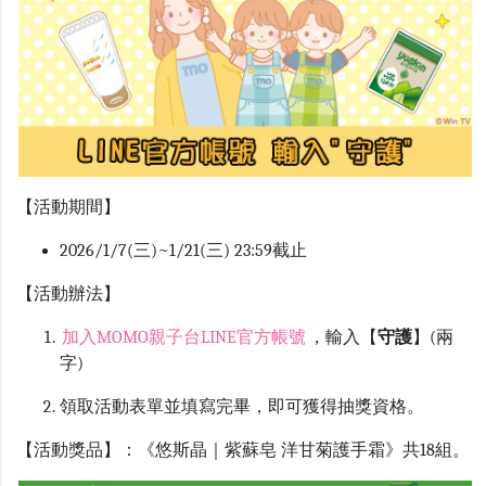
【活動期間】
2026/1/7(三)~1/21(三) 23:59截止
【活動辦法】
加入
MOMO
親子台
LINE
官方帳號
，輸入【
守護
】(兩
字)
領取活動表單並填寫完畢，即可獲得抽獎資格
。
【活動獎品】：《悠斯晶｜紫蘇皂 洋甘菊護手霜》共18組。