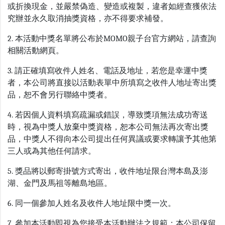
或折換現金，並嚴禁偽造、變造或複製，違者如經查獲依法
究辦並永久取消抽獎資格，亦不得要求補發。
2. 本活動中獎名單將公布於MOMO親子台官方網站，請查詢
相關活動網頁。
3. 請正確填寫收件人姓名、電話及地址，若您是幸運中獎
者，本公司將直接以活動表單中所填寫之收件人地址寄出獎
品，恕不會另行聯絡中獎者。
4. 若因個人資料填寫疏漏或錯誤，導致獎項無法成功寄送
時，視為中獎人放棄中獎資格，恕本公司無法再次寄出獎
品，中獎人不得向本公司提出任何異議或要求轉讓予其他第
三人或為其他任何請求。
5. 獎品將以郵寄掛號方式寄出，收件地址限台灣本島及澎
湖、金門及馬祖等離島地區。
6. 同一個參加人姓名及收件人地址限中獎一次。
7. 參加本活動即視為您接受本活動辦法之規範；本公司保留