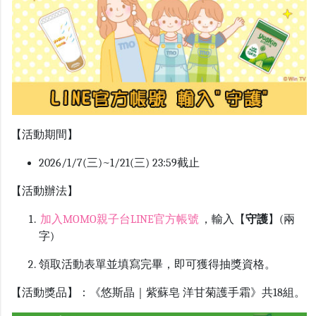
【活動期間】
2026/1/7(三)~1/21(三) 23:59截止
【活動辦法】
加入
MOMO
親子台
LINE
官方帳號
，輸入【
守護
】(兩
字)
領取活動表單並填寫完畢，即可獲得抽獎資格
。
【活動獎品】：《悠斯晶｜紫蘇皂 洋甘菊護手霜》共18組。