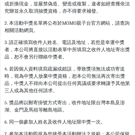
或折換現金，並嚴禁偽造、變造或複製，違者如經查獲依法
究辦並永久取消抽獎資格，亦不得要求補發。
2. 本活動中獎名單將公布於MOMO親子台官方網站，請查詢
相關活動網頁。
3. 請正確填寫收件人姓名、電話及地址，若您是幸運中獎
者，本公司將直接以活動表單中所填寫之收件人地址寄出獎
品，恕不會另行聯絡中獎者。
4. 若因個人資料填寫疏漏或錯誤，導致獎項無法成功寄送
時，視為中獎人放棄中獎資格，恕本公司無法再次寄出獎
品，中獎人不得向本公司提出任何異議或要求轉讓予其他第
三人或為其他任何請求。
5. 獎品將以郵寄掛號方式寄出，收件地址限台灣本島及澎
湖、金門及馬祖等離島地區。
6. 同一個參加人姓名及收件人地址限中獎一次。
7. 參加本活動即視為您接受本活動辦法之規範；本公司保留