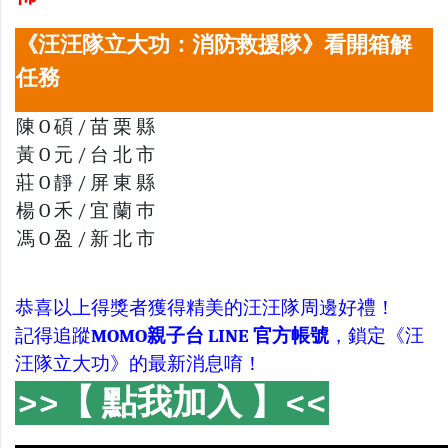
《汪汪隊立大功：消防救援隊》看開箱解
任務
陳 O 碩 / 苗 栗 縣
黃 O 元 / 台 北 市
莊 O 靜 / 屏 東 縣
楊 O 禾 / 宜 蘭 巿
馮 O 盈 / 新 北 市
恭喜以上得獎者獲得精美的汪汪隊周邊好禮！
記得追蹤
MOMO親子台 LINE 官方帳號
，鎖定《汪
汪隊立大功》的最新消息唷！
>>【 點我加入 】<<