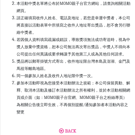
本活動中獎名單將公布於MOMO親子台官方網站，請查詢相關活動
網頁。
請正確填寫收件人姓名、電話及地址，若您是幸運中獎者，本公司
將直接以活動表單中所填寫之收件人地址寄出獎品，恕不會另行聯
絡中獎者。
若因個人資料填寫疏漏或錯誤，導致獎項無法成功寄送時，視為中
獎人放棄中獎資格，恕本公司無法再次寄出獎品，中獎人不得向本
公司提出任何異議或要求轉讓予其他第三人或為其他任何請求。
獎品將以郵寄掛號方式寄出，收件地址限台灣本島及澎湖、金門及
馬祖等離島地區。
同一個參加人姓名及收件人地址限中獎一次。
參加本活動即視為您接受本活動辦法之規範；本公司保留異動、解
釋、取消本活動及修訂本活動辦法之所有權利，並於本活動相關網
頁或介面（如：MOMO親子台官網、MOMO親子台之粉絲專頁）
為相關公告後立即生效，不再個別提醒/通知參加者本活動內容之
變更
BACK