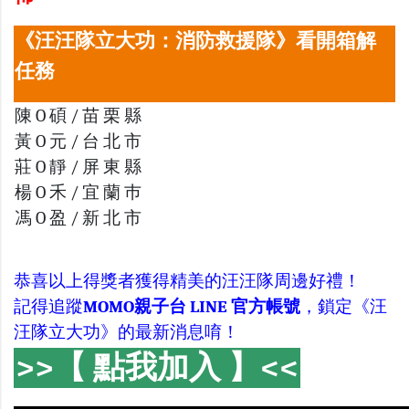
《汪汪隊立大功：消防救援隊》看開箱解
任務
陳 O 碩 / 苗 栗 縣
黃 O 元 / 台 北 市
莊 O 靜 / 屏 東 縣
楊 O 禾 / 宜 蘭 巿
馮 O 盈 / 新 北 市
恭喜以上得獎者獲得精美的汪汪隊周邊好禮！
記得追蹤
MOMO親子台 LINE 官方帳號
，鎖定《汪
汪隊立大功》的最新消息唷！
>>【 點我加入 】<<