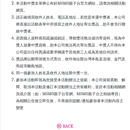
本活動中獎名單將公布於MOMO親子台官方網站，請查詢相關活動
網頁。
請正確填寫收件人姓名、電話及地址，若您是幸運中獎者，本公司
將直接以活動表單中所填寫之收件人地址寄出獎品，恕不會另行聯
絡中獎者。
若因個人資料填寫疏漏或錯誤，導致獎項無法成功寄送時，視為中
獎人放棄中獎資格，恕本公司無法再次寄出獎品，中獎人不得向本
公司提出任何異議或要求轉讓予其他第三人或為其他任何請求。
獎品將以郵寄掛號方式寄出，收件地址限台灣本島及澎湖、金門及
馬祖等離島地區。
同一個參加人姓名及收件人地址限中獎一次。
參加本活動即視為您接受本活動辦法之規範；本公司保留異動、解
釋、取消本活動及修訂本活動辦法之所有權利，並於本活動相關網
頁或介面（如：MOMO親子台官網、MOMO親子台之粉絲專頁）
為相關公告後立即生效，不再個別提醒/通知參加者本活動內容之
變更
BACK