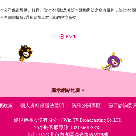
本公司保留異動、解釋、取消本活動及修訂本活動辦法之所有權利，並於本活動
不再個別提醒/通知參加者本活動內容之變更
BACK
顯示網站地圖
護政策
個人資料保護法聲明
資訊公開專區
節目諮詢委
優視傳播股份有限公司
Win TV Broadcasting Co.,LTD.
24小時客服專線:
(02) 6601-2345
地址:114台北市內湖區瑞光路496號9樓