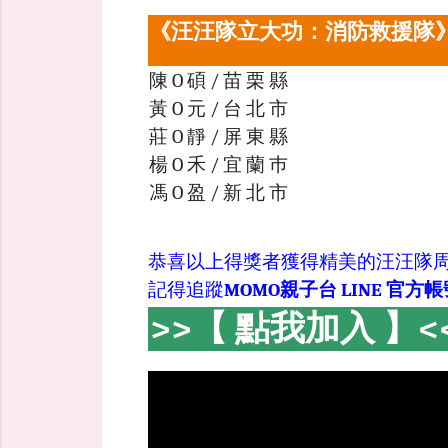
《汪汪隊立大功：消防救援隊
陳 O 碩 / 苗 栗 縣
黃 O 元 / 台 北 市
莊 O 靜 / 屏 東 縣
楊 O 禾 / 宜 蘭 巿
馮 O 盈 / 新 北 市
恭喜以上得獎者獲得精美的汪汪隊
記得追蹤
MOMO親子台 LINE 官方帳
>>【 點我加入 】<