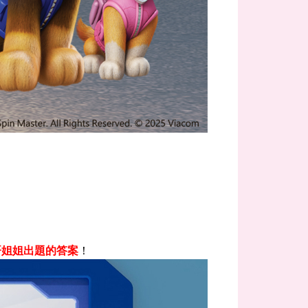
哥姐姐出題的答案
！