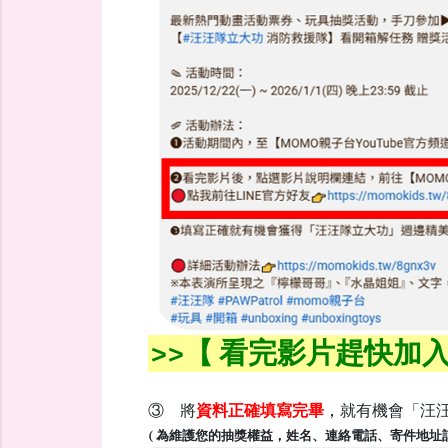
>>【 看完影片趕快加入
③ 將
資料正確填寫完畢
，
就有機會「汪
( 為維護您的抽獎權益，姓名、連絡電話、寄件地址記