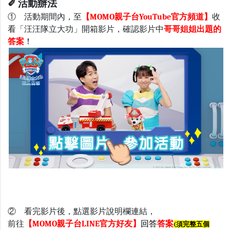
✐ 活動辦法
① 活動期間內，至
【MOMO親子台YouTube官方頻道】
收
看「汪汪隊立大功」開箱影片，
確認影片中
哥哥姐姐出題的
答案
！
② 看完影片後，點選影片說明欄連結，
前往
【MOMO親子台LINE官方好友】
回答
答案
(須完整五個