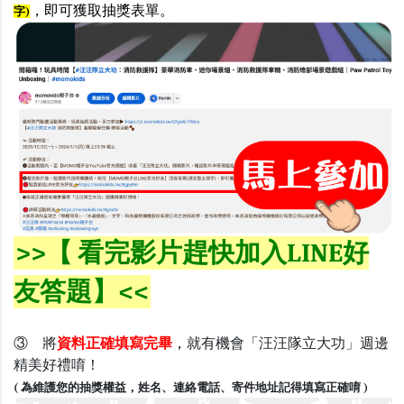
，即可獲取抽獎表單
。
字)
>>【 看完影片趕快加入LINE好
友答題】<<
③ 將
資料正確填寫完畢
，
就有機會「汪汪隊立大功」週邊
精美好禮唷！
( 為維護您的抽獎權益，姓名、連絡電話、寄件地址記得填寫正確唷 )