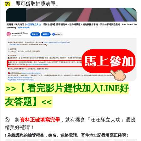
，即可獲取抽獎表單
。
字)
>>【 看完影片趕快加入LINE好
友答題】<<
③ 將
資料正確填寫完畢
，
就有機會「汪汪隊立大功」週邊
精美好禮唷！
( 為維護您的抽獎權益，姓名、連絡電話、寄件地址記得填寫正確唷 )