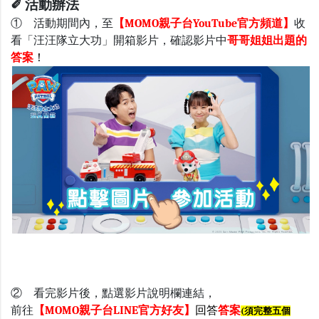
✐ 活動辦法
① 活動期間內，至
【MOMO親子台YouTube官方頻道】
收
看「汪汪隊立大功」開箱影片，
確認影片中
哥哥姐姐出題的
答案
！
② 看完影片後，點選影片說明欄連結，
前往
【MOMO親子台LINE官方好友】
回答
答案
(須完整五個