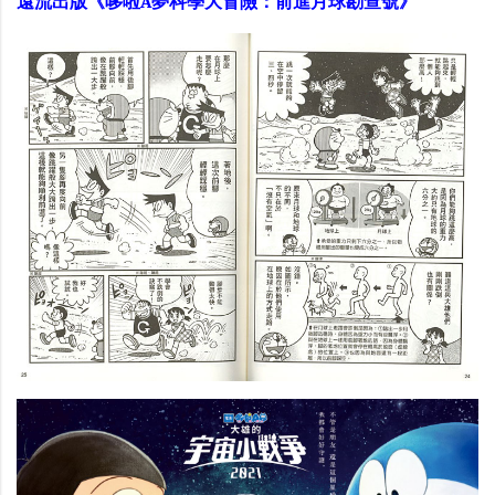
遠流出版《哆啦A夢科學大冒險：前進月球勘查號》