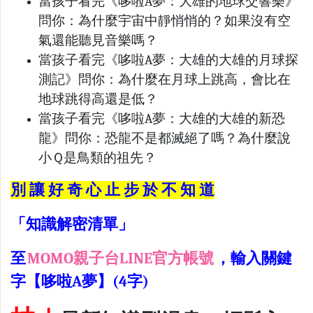
當孩子看完《哆啦A夢：大雄的地球交響樂》
問你：為什麼宇宙中靜悄悄的？如果沒有空
氣還能聽見音樂嗎？
當孩子看完《哆啦A夢：大雄的大雄的月球探
測記》問你：為什麼在月球上跳高，會比在
地球跳得高還是低？
當孩子看完《哆啦A夢：大雄的大雄的新恐
龍》問你：恐龍不是都滅絕了嗎？為什麼說
小Ｑ是鳥類的祖先？
別 讓 好 奇 心 止 步 於 不 知 道
「知識解密清單」
至
MOMO親子台LINE官方帳號
，輸入關鍵
字【哆啦A夢】(4字)