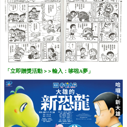
「立即贈獎活動 > > 輸入：哆啦A夢」