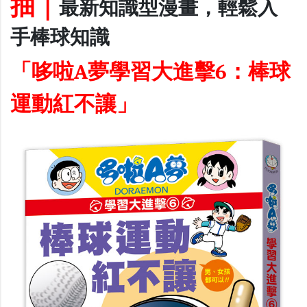
抽｜
最新知識型漫畫，輕鬆入
手棒球知識
「
哆啦A夢學習大進擊6：棒球
運動紅不讓
」