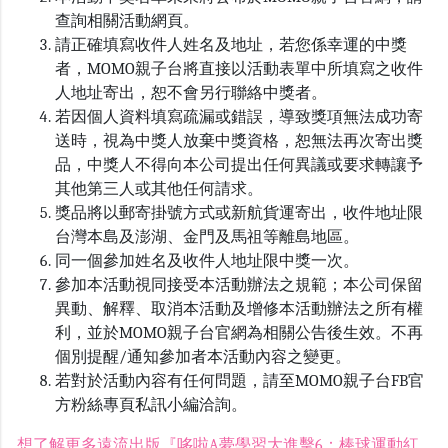
查詢相關活動網頁。
請正確填寫收件人姓名及地址，若您係幸運的中獎
者，MOMO親子台將直接以活動表單中所填寫之收件
人地址寄出，恕不會另行聯絡中獎者。
若因個人資料填寫疏漏或錯誤，導致獎項無法成功寄
送時，視為中獎人放棄中獎資格，恕無法再次寄出獎
品，中獎人不得向本公司提出任何異議或要求轉讓予
其他第三人或其他任何請求。
獎品將以郵寄掛號方式或新航貨運寄出，收件地址限
台灣本島及澎湖、金門及馬祖等離島地區。
同一個參加姓名及收件人地址限中獎一次。
參加本活動視同接受本活動辦法之規範；本公司保留
異動、解釋、取消本活動及增修本活動辦法之所有權
利，並於MOMO親子台官網為相關公告後生效。不再
個別提醒/通知參加者本活動內容之變更。
若對於活動內容有任何問題，請至MOMO親子台FB官
方粉絲專頁私訊小編洽詢。
想了解更多遠流出版『哆啦A夢學習大進擊6：棒球運動紅