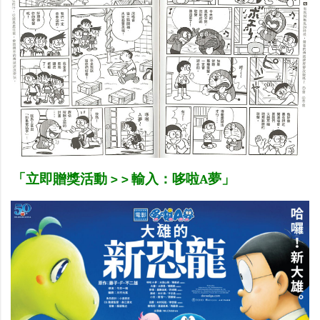
「立即贈獎活動 > > 輸入：哆啦A夢」