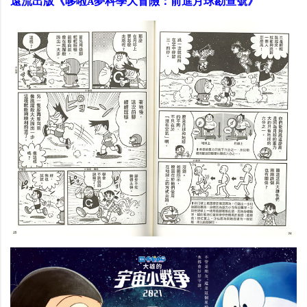
遠流出版《哆啦A夢科學大冒險：前進月球勘查號》