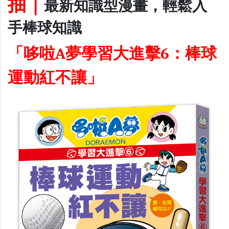
抽｜
最新知識型漫畫，輕鬆入
手棒球知識
「
哆啦A夢學習大進擊6：棒球
運動紅不讓
」