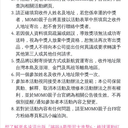
查詢相關活動網頁。
請正確填寫收件人姓名及地址，若您係幸運的中獎
者，MOMO親子台將直接以活動表單中所填寫之收件
人地址寄出，恕不會另行聯絡中獎者。
若因個人資料填寫疏漏或錯誤，導致獎項無法成功寄
送時，視為中獎人放棄中獎資格，恕無法再次寄出獎
品，中獎人不得向本公司提出任何異議或要求轉讓予
其他第三人或其他任何請求。
獎品將以郵寄掛號方式或新航貨運寄出，收件地址限
台灣本島及澎湖、金門及馬祖等離島地區。
同一個參加姓名及收件人地址限中獎一次。
參加本活動視同接受本活動辦法之規範；本公司保留
異動、解釋、取消本活動及增修本活動辦法之所有權
利，並於MOMO親子台官網為相關公告後生效。不再
個別提醒/通知參加者本活動內容之變更。
若對於活動內容有任何問題，請至MOMO親子台FB官
方粉絲專頁私訊小編洽詢。
想了解更多遠流出版『哆啦A夢學習大進擊6：棒球運動紅