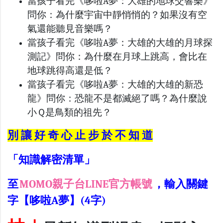
當孩子看完《哆啦A夢：大雄的地球交響樂》
問你：為什麼宇宙中靜悄悄的？如果沒有空
氣還能聽見音樂嗎？
當孩子看完《哆啦A夢：大雄的大雄的月球探
測記》問你：為什麼在月球上跳高，會比在
地球跳得高還是低？
當孩子看完《哆啦A夢：大雄的大雄的新恐
龍》問你：恐龍不是都滅絕了嗎？為什麼說
小Ｑ是鳥類的祖先？
別 讓 好 奇 心 止 步 於 不 知 道
「知識解密清單」
至
MOMO親子台LINE官方帳號
，輸入關鍵
字【哆啦A夢】(4字)