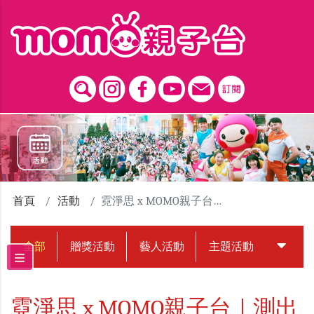
跳到主要內容區塊
首頁
活動
霓淨思 x MOMO親子台｜測出你專屬的聖誕守護神?
全部
贈獎活動
藝人活動
主題活動
中獎名
霓淨思 x MOMO親子台｜測出