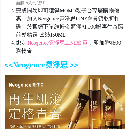
面膜-4入盒裝*1)
完成問卷即可獲得MOMO親子台專屬購物優
惠：
加入
Neogence
霓淨思LINE會員領取折扣
碼，於官網下單結帳金額滿$1,000贈再生奇蹟
前導精露-盒裝150ML
綁定
Neogence霓淨思LINE會員
，即加贈$500
購物金。
<<Neogence霓淨思 >>