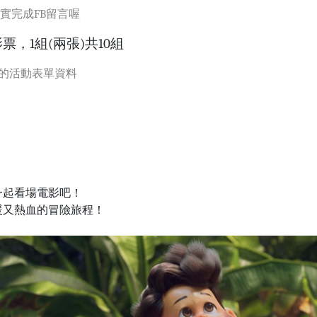
實完成FB留言喔
，1組(兩張)共10組
的活動表單資料
一起看場電影吧！
暖又熱血的冒險旅程！