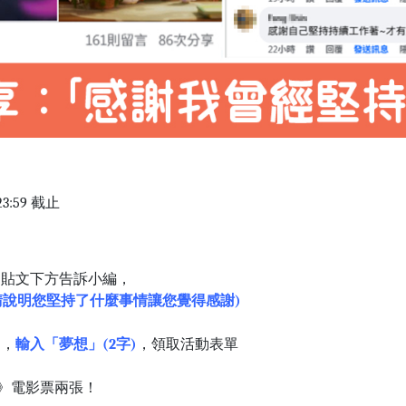
 23:59 截止
動貼文下方告訴小編，
請說明您堅持了什麼事情讓您覺得感謝)
內，
輸入「夢想」(2字)
，領取活動表單
》電影票兩張！