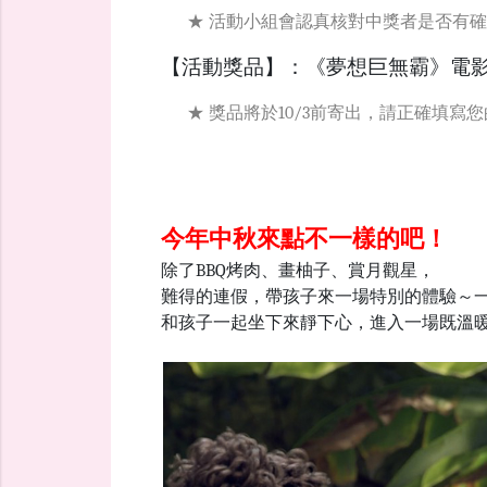
★ 活動小組會認真核對中獎者是否有確
【活動獎品】：《夢想巨無霸》電影票
★ 獎品將於
10/3
前寄出，請正確填寫您
今年中秋來點不一樣的吧！
除了BBQ烤肉、畫柚子、賞月觀星，
難得的連假，帶孩子來一場特別的體驗～
和孩子一起坐下來靜下心，進入一場既溫