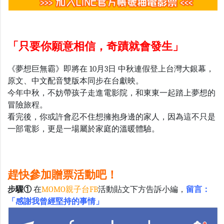
「只要你願意相信，奇蹟就會發生」
《夢想巨無霸》即將在
10
月
3
日 中秋連假登上台灣大銀幕，
原文、中文配音雙版本同步在台獻映。
今年中秋，不妨帶孩子走進電影院，和東東一起踏上夢想的
冒險旅程。
看完後，你或許會忍不住想擁抱身邊的家人，因為這不只是
一部電影，更是一場屬於家庭的溫暖體驗。
趕快參加贈票活動吧！
步驟
①
在
MOMO親子台FB
活動貼文下方告訴小編，
留言：
「感謝我曾經堅持的事情」