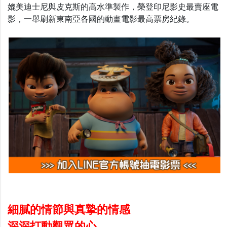
媲美迪士尼與皮克斯的高水準製作，
榮登
印尼影史最賣座電
影，一舉刷新東南亞各國的動畫電影最高票房紀錄。
細膩的情節與真摯的情感
深深打動觀眾的心