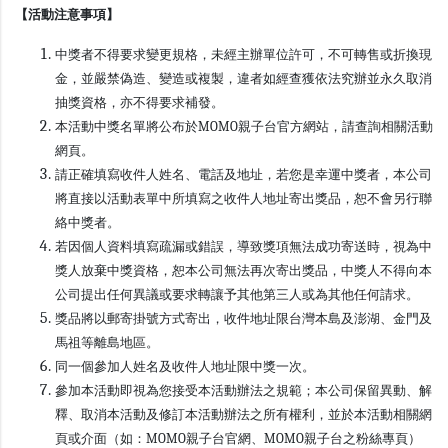
【活動注意事項】
中獎者不得要求變更規格，未經主辦單位許可，不可轉售或折換現
金，並嚴禁偽造、變造或複製，違者如經查獲依法究辦並永久取消
抽獎資格，亦不得要求補發。
本活動中獎名單將公布於MOMO親子台官方網站，請查詢相關活動
網頁。
請正確填寫收件人姓名、電話及地址，若您是幸運中獎者，本公司
將直接以活動表單中所填寫之收件人地址寄出獎品，恕不會另行聯
絡中獎者。
若因個人資料填寫疏漏或錯誤，導致獎項無法成功寄送時，視為中
獎人放棄中獎資格，恕本公司無法再次寄出獎品，中獎人不得向本
公司提出任何異議或要求轉讓予其他第三人或為其他任何請求。
獎品將以郵寄掛號方式寄出，收件地址限台灣本島及澎湖、金門及
馬祖等離島地區。
同一個參加人姓名及收件人地址限中獎一次。
參加本活動即視為您接受本活動辦法之規範；本公司保留異動、解
釋、取消本活動及修訂本活動辦法之所有權利，並於本活動相關網
頁或介面（如：MOMO親子台官網、MOMO親子台之粉絲專頁）