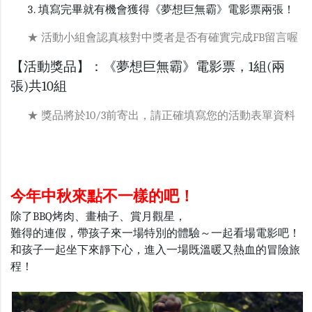
填寫完畢就有機會獲得《夢想巨無霸》電影票兩張！
★ 活動小組會認真核對中獎者是否有確實完成FB留言喔
【活動獎品】：《夢想巨無霸》電影票，1組(兩
張)共10組
★ 獎品將於
10/3
前寄出，請正確填寫您的活動表單資料
今年中秋來點不一樣的吧！
除了BBQ烤肉、畫柚子、賞月觀星，
難得的連假，帶孩子來一場特別的體驗～一起看場電影吧！
和孩子一起坐下來靜下心，進入一場既溫暖又熱血的冒險旅
程！