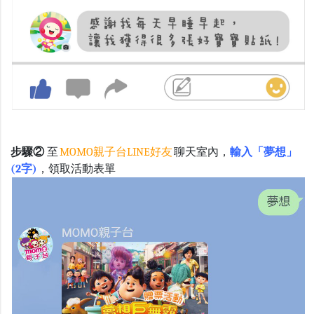
步驟②
至
MOMO親子台LINE好友
聊天室內，
輸入「夢想」
(2字)
，領取活動表單