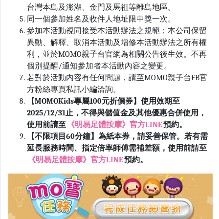
台灣本島及澎湖、金門及馬祖等離島地區。
同一個參加姓名及收件人地址限中獎一次。
參加本活動視同接受本活動辦法之規範；本公司保留
異動、解釋、取消本活動及增修本活動辦法之所有權
利，並於
MOMO
親子台官網為相關公告後生效。不再
個別提醒
/
通知參加者本活動內容之變更。
若對於活動內容有任何問題，請至
MOMO
親子台
FB
官
方粉絲專頁私訊小編洽詢。
【MOMOKids專屬100元折價券】使用效期至
2025/12/31止，不得與儲值金及其他優惠合併使用，
使用前請至
《明易足體按摩》官方LINE
預約。
【不限項目60分鐘】為紙本券，請妥善保管。若有需
延長服務時間、指定倍率師傅需補差額，使用前請至
《明易足體按摩》官方LINE
預約。