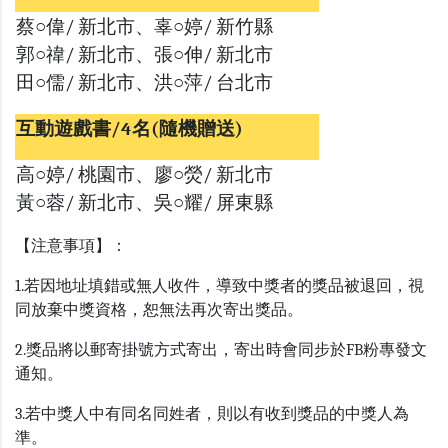
蔡○偉/ 新北市、辜○婷/ 新竹縣
郭○禕/ 新北市、張○伸/ 新北市
田○儒/ 新北市、洪○萍/ 台北市
互動遊戲書/4名(隨機贈送)
高○婷/ 桃園市、廖○熒/ 新北市
黃○蓉/ 新北市、吳○耀/ 屏東縣
【注意事項】：
1.若因地址填錯或無人收件，導致中獎者的獎品被退回，視
同放棄中獎資格，恕無法再次寄出獎品。
2.獎品將以郵寄掛號方式寄出，寄出時會同步於FB粉專發文
通知。
3.若中獎人中有同名同姓者，則以有收到獎品的中獎人為
準。