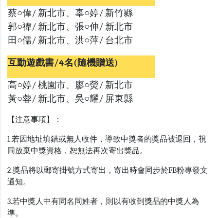
蔡○偉/ 新北市、辜○婷/ 新竹縣
郭○禕/ 新北市、張○伸/ 新北市
田○儒/ 新北市、洪○萍/ 台北市
互動遊戲書/4名(隨機贈送)
高○婷/ 桃園市、廖○熒/ 新北市
黃○蓉/ 新北市、吳○耀/ 屏東縣
【注意事項】：
1.若因地址填錯或無人收件，導致中獎者的獎品被退回，視
同放棄中獎資格，恕無法再次寄出獎品。
2.獎品將以郵寄掛號方式寄出，寄出時會同步於FB粉專發文
通知。
3.若中獎人中有同名同姓者，則以有收到獎品的中獎人為
準。