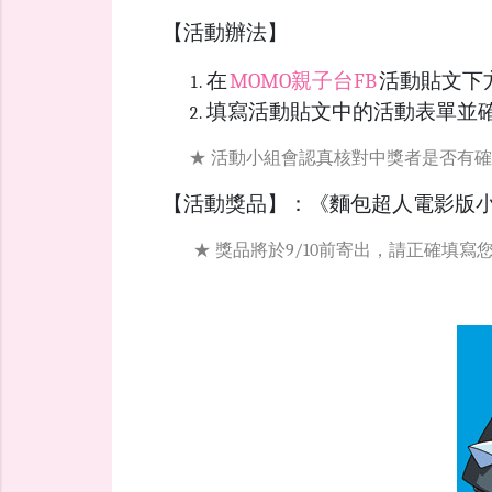
【活動辦法】
在
MOMO親子台FB
活動貼文下
填寫活動貼文中的活動表單並確
★ 活動小組會認真核對中獎者是否有確實
【活動獎品】：《麵包超人電影版小水
★ 獎品將於
9/10
前寄出，請正確填寫