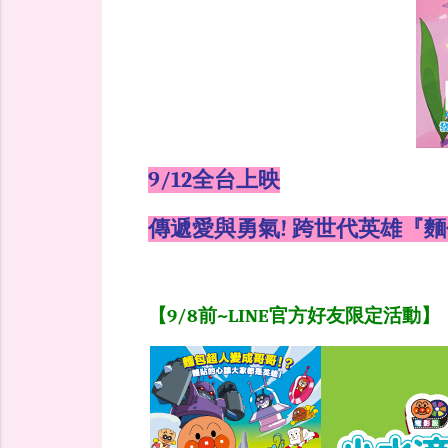
9/12全台上映
傳遞愛與勇氣! 跨世代英雄『
【9/8前~LINE官方好友限定活動】