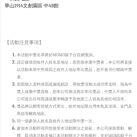
華山1914文創園區 中4B館
【活動注意事項】
本活動中獎名單將於MOMO親子台官網查詢。
請正確填寫收件人姓名及地址，若您係幸運中獎者，本公司將直接
以活動表單中所填寫之收件人地址寄出獎品，恕不會另行聯絡中獎
者。
若因個人資料填寫疏漏或錯誤，導致獎項無法成功寄送時，視為中
獎人放棄中獎資格，恕本公司無法再次寄出獎品，中獎人不得向本
公司提出任何異議或要求轉讓予其他第三人或為其他任何請求。
獎品將以郵寄掛號方式寄出，收件地址限台灣本島及澎湖、金門及
馬祖等離島地區。
同一個參加人姓名及收件人地址限中獎一次。
參加本活動即視同您接受本活動辦法之規範；本公司保留異動、解
釋、取消本活動及修訂本活動辦法之所有權利，並於MOMO親子台