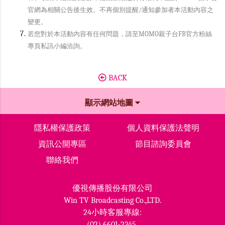
官網為相關公告後生效。不再個別提醒/通知參加者本活動內容之
變更。
若您對於本活動內容有任何問題，請至MOMO親子台FB官方粉絲
專頁私訊小編洽詢。
BACK
顯示網站地圖
隱私權保護政策
個人資料保護法聲明
資訊公開專區
節目諮詢委員會
聯絡我們
優視傳播股份有限公司
Win TV Broadcasting Co.,LTD.
24小時客服專線:
(02) 6601-2345