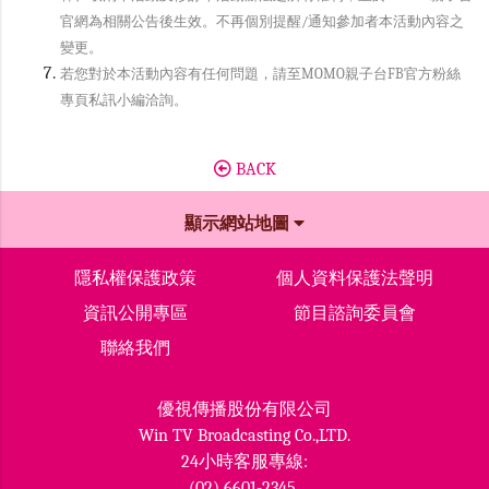
官網為相關公告後生效。不再個別提醒/通知參加者本活動內容之
變更。
若您對於本活動內容有任何問題，請至MOMO親子台FB官方粉絲
專頁私訊小編洽詢。
BACK
顯示網站地圖
隱私權保護政策
個人資料保護法聲明
資訊公開專區
節目諮詢委員會
聯絡我們
優視傳播股份有限公司
Win TV Broadcasting Co.,LTD.
24小時客服專線:
(02) 6601-2345