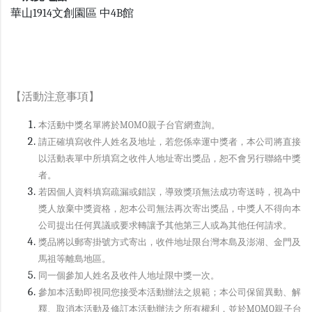
華山1914文創園區 中4B館
【活動注意事項】
本活動中獎名單將於MOMO親子台官網查詢。
請正確填寫收件人姓名及地址，若您係幸運中獎者，本公司將直接
以活動表單中所填寫之收件人地址寄出獎品，恕不會另行聯絡中獎
者。
若因個人資料填寫疏漏或錯誤，導致獎項無法成功寄送時，視為中
獎人放棄中獎資格，恕本公司無法再次寄出獎品，中獎人不得向本
公司提出任何異議或要求轉讓予其他第三人或為其他任何請求。
獎品將以郵寄掛號方式寄出，收件地址限台灣本島及澎湖、金門及
馬祖等離島地區。
同一個參加人姓名及收件人地址限中獎一次。
參加本活動即視同您接受本活動辦法之規範；本公司保留異動、解
釋、取消本活動及修訂本活動辦法之所有權利，並於MOMO親子台