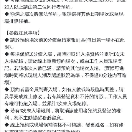
◆ 每組電話最多登記4場次，每次登記入場上限20人。超過
20人以上請由第二位同行者預約。
◆ 額滿之場次將無法預約，敬請選擇其他日期場次或至現
場排隊候補。
【參觀注意事項】
◆ 請於預約場次前10分鐘至指定報到區(每日第一場不在此
限)。
◆ 每場保留10分鐘入場，超時即取消入場資格並累計1次未
入場紀錄，請於線上重新預約場次，或由工作人員現場登
記。若該場次人數已滿，請預約其他場次入場。(實際可進
場時間將以現場人潮及認證狀況為準，不保證10分鐘內可進
場)
◆ 預約者需全員到齊入場，如有人數或時段臨時調整，請
及早完成線上修改，若有與登記資料不符的情形，工作人員
有權可拒絕入場，並累計1次未入場紀錄。
◆ 若有3次未入場報到，將取消該使用者預約及登記的權
利，恕不主動提醒務必留意。
◆ 線上預約或現場候補資格不可轉讓、變更姓名，如有修