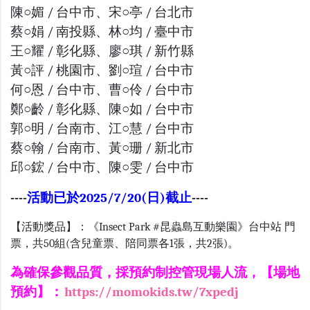
陳○媚 / 台中市、宋○亭 / 台北市
蔡○娟 / 南投縣、林○均 / 臺中市
王○耀 / 彰化縣、廖○琪 / 新竹縣
黃○評 / 桃園市、劉○瑄 / 台中市
何○恩 / 台中市、曹○伶 / 台中市
鄭○齡 / 彰化縣、陳○如 / 台中市
郭○明 / 台南市、江○慧 / 台中市
蔡○翰 / 台南市、黃○珊 / 新北市
邱○鋐 / 台中市、陳○雯 / 台中市
----
活動已於2025/7/20(日)截止
----
【活動獎品】：《Insect Park #昆蟲島互動樂園》台中站 門
票，共50組(含兒童票、陪同票各1張，共2張)。
為確保參觀品質，採預約制控管現場人流，【場地
預約】：
https://momokids.tw/7xpedj