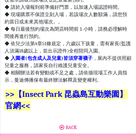
改需求請取消原場次登記並重新預約。
◆ 請於入場報到前準備好門票，以加速入場認證時間。
◆ 現場購票不保證立刻入場，若該場次人數額滿，請您預
約當日或未來其他場次。。
◆ 每日最後預約場次為閉店時間前１小時，請務必理解時
間後再進行預約。
◆ 依兒少法第4章51條規定，六歲以下孩童，需有家長(監護
人須滿18歲以上，並出示證件)全程陪同入園。
◆
入園者(包含成人及兒童)皆須穿著襪子
，展內不提供照顧
兒童之服務，請家長自行維護兒童安全。
◆ 相關辦法若有變動或不足之處，請依循現場工作人員指
示，曼迪傳播保有最終辦法解釋及變更權利。
>>【Insect Park 昆蟲島互動樂園】
官網<<
BACK