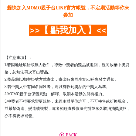
趕快加入MOMO親子台LINE官方帳號，不定期活動等你來
參加
>>【 點我加入 】<<
【注意事項】：
1.若因地址填錯或無人收件，導致中獎者的獎品被退回，視同放棄中獎資
格，恕無法再次寄出獎品。
2.獎品將以郵寄掛號方式寄出，寄出時會同步於FB粉專發文通知。
3.若中獎人中有同名同姓者，則以有收到獎品的中獎人為準。
4.MOMO親子台保留異動、解釋、取消本活動的所有權力。
5.中獎者不得要求變更規格，未經主辦單位許可，不可轉售或折換現金，
並嚴禁偽造、變造或複製，違者如經查獲依法究辦並永久取消抽獎資格，
亦不得要求補發。
BACK