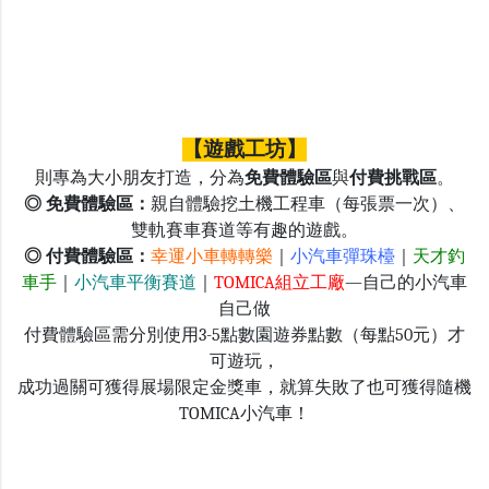
【遊戲工坊】
則專為大小朋友打造，分為
免費體驗區
與
付費挑戰區
。
◎ 免費體驗區：
親自體驗挖土機工程車（每張票一次）、
雙軌賽車賽道等有趣的遊戲。
◎ 付費體驗區：
幸運小車轉轉樂
｜
小汽車彈珠檯
｜
天才釣
車手
｜
小汽車平衡賽道
｜
TOMICA組立工廠
—自己的小汽車
自己做
付費體驗區需分別使用3-5點數園遊券點數（每點50元）才
可遊玩，
成功過關可獲得展場限定金獎車，就算失敗了也可獲得隨機
TOMICA小汽車！