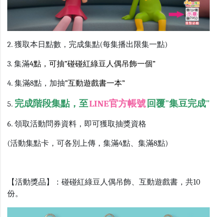
2. 獲取本日點數，完成集點(每集播出限集一點)
3. 集滿
4點，可抽”碰碰紅綠豆人偶吊飾一個”
4. 集滿8點，加抽
”互動遊戲書一本”
完成階段集點，至
LINE官方帳號
回覆"集豆完成"
5.
6. 領取活動問券資料，即可獲取抽獎資格
(活動集點卡，可各別上傳，集滿4點、集滿8點)
【活動獎品】：碰碰紅綠豆人偶吊飾、互動遊戲書，共10
份。