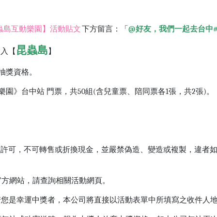
k #昆蟲島互動樂園】活動貼文
下方留言：「
@好友，我們一起去台中#
昆蟲島
輸入【
】
抽獎資格
。
島互動樂園》台中站 門票，共50組(含兒童票、陪同票各1張，共2張)。
單位許可，不可轉售或折換現金，並嚴禁偽造、變造或複製，違者
台官方網站，請查詢相關活動網頁。
，若您是幸運中獎者，本公司將直接以活動表單中所填寫之收件人