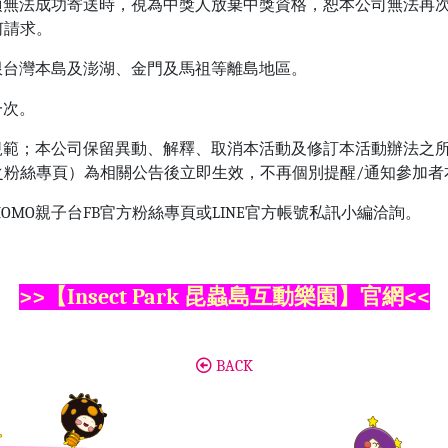
獎項無法成功寄送時，視為中獎人放棄中獎資格，恕本公司無法再
何請求。
址限台灣本島及澎湖、金門及馬祖等離島地區。
一次。
之規範；本公司保留異動、解釋、取消本活動及修訂本活動辦法之
台之粉絲專頁）為相關公告後立即生效，不再個別提醒/通知參加
OMO親子台FB官方粉絲專頁或LINE官方帳號私訊小編洽詢。
>>【Insect Park 昆蟲島互動樂園】
官網<<
BACK