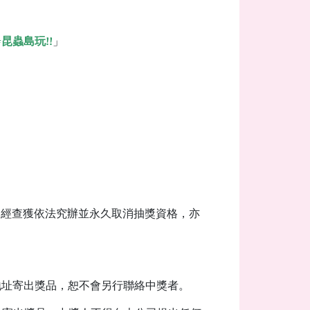
昆蟲島玩!!
」
如經查獲依法究辦並永久取消抽獎資格，亦
地址寄出獎品，恕不會另行聯絡中獎者。