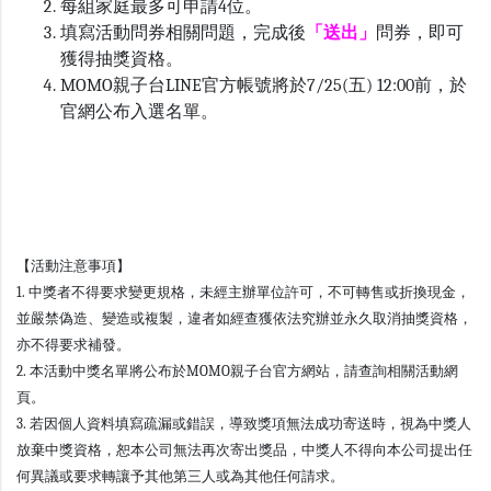
每組家庭最多可申請4位。
填寫活動問券相關問題，完成後
「送出」
問券，即可
獲得抽獎資格。
M
OMO親子台LINE官方帳號將於7/25(五) 12:00前，於
官網公布入選名單。
【活動注意事項】
1. 中獎者不得要求變更規格，未經主辦單位許可，不可轉售或折換現金，
並嚴禁偽造、變造或複製，違者如經查獲依法究辦並永久取消抽獎資格，
亦不得要求補發。
2. 本活動中獎名單將公布於MOMO親子台官方網站，請查詢相關活動網
頁。
3. 若因個人資料填寫疏漏或錯誤，導致獎項無法成功寄送時，視為中獎人
放棄中獎資格，恕本公司無法再次寄出獎品，中獎人不得向本公司提出任
何異議或要求轉讓予其他第三人或為其他任何請求。