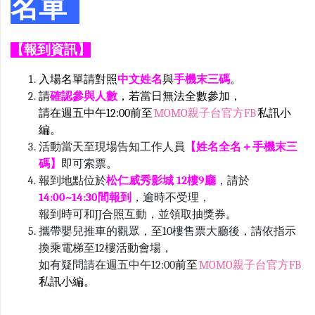
名單
【報到資訊】
入場名單請對照
中文姓名
與
手機末三碼
。
請
確認參與人數
，若當日無法全數參加，
請在週五中午12:00前至
MOMO親子台官方FB
私訊小
編
。
活動當天至現場告知工作人員
【姓名全名＋手機末三
碼】
即可索票
。
報到地點位於
松仁威秀影城 12樓9廳
，請於
14:00~14:30間報到
，逾時不受理，
報到時可和JJ合照互動，並領取抽獎券
。
攜帶嬰兒推車的觀眾，至10樓售票大廳後，請依指示
換乘電梯至12樓活動會場，
如有疑問請在週五中午12:00
前至
MOMO親子台官方FB
私訊小編。