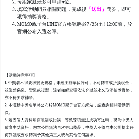
每組家庭最多可申請4位。
填寫活動問券相關問題，完成後
「送出」
問券，即可
獲得抽獎資格。
M
OMO親子台LINE官方帳號將於7/25(五) 12:00前，於
官網公布入選名單。
【活動注意事項】
1. 中獎者不得要求變更規格，未經主辦單位許可，不可轉售或折換現金，
並嚴禁偽造、變造或複製，違者如經查獲依法究辦並永久取消抽獎資格，
亦不得要求補發。
2. 本活動中獎名單將公布於MOMO親子台官方網站，請查詢相關活動網
頁。
3. 若因個人資料填寫疏漏或錯誤，導致獎項無法成功寄送時，視為中獎人
放棄中獎資格，恕本公司無法再次寄出獎品，中獎人不得向本公司提出任
何異議或要求轉讓予其他第三人或為其他任何請求。