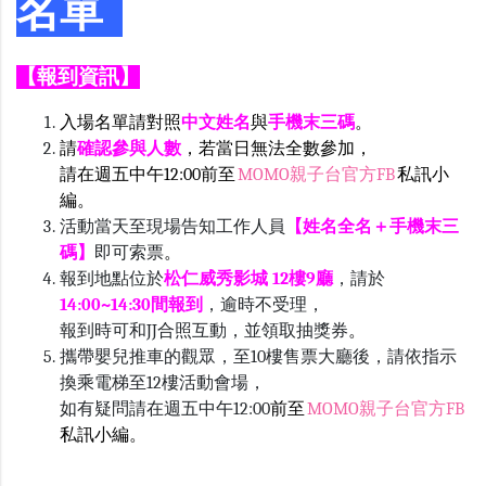
名單
【報到資訊】
入場名單請對照
中文姓名
與
手機末三碼
。
請
確認參與人數
，若當日無法全數參加，
請在週五中午12:00前至
MOMO親子台官方FB
私訊小
編
。
活動當天至現場告知工作人員
【姓名全名＋手機末三
碼】
即可索票
。
報到地點位於
松仁威秀影城 12樓9廳
，請於
14:00~14:30間報到
，逾時不受理，
報到時可和JJ合照互動，並領取抽獎券
。
攜帶嬰兒推車的觀眾，至10樓售票大廳後，請依指示
換乘電梯至12樓活動會場，
如有疑問請在週五中午12:00
前至
MOMO親子台官方FB
私訊小編。