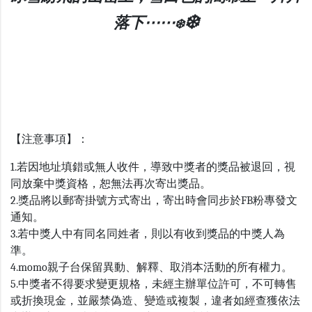
❄️
落下⋯⋯
❄️
【注意事項】：
1.若因地址填錯或無人收件，導致中獎者的獎品被退回，視
同放棄中獎資格，恕無法再次寄出獎品。
2.獎品將以郵寄掛號方式寄出，寄出時會同步於FB粉專發文
通知。
3.若中獎人中有同名同姓者，則以有收到獎品的中獎人為
準。
4.momo親子台保留異動、解釋、取消本活動的所有權力。
5.中獎者不得要求變更規格，未經主辦單位許可，不可轉售
或折換現金，並嚴禁偽造、變造或複製，違者如經查獲依法