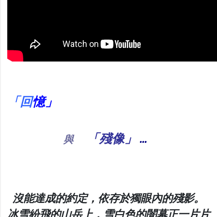
「回
憶」
「殘像」
...
與
沒能達成的約定，依存於獨眼內的殘影。
冰雪紛飛的山岳上，雪白色的闇幕正一片片