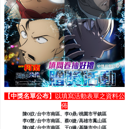
【中獎名單公布】
以填寫活動表單之資料公
佈
陳O妏/台中市南區、李O鼎/桃園市平鎮區
李O慧/台中市南區、蔡O婕/高雄市鳳山區
陳O斌/台中市南區、王O嬌/基隆市中山區