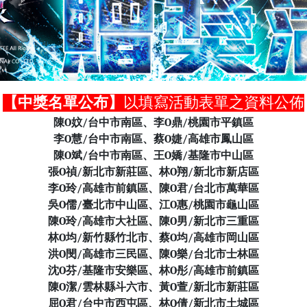
【中獎名單公布】
以填寫活動表單之資料公佈
陳O妏/台中市南區、李O鼎/桃園市平鎮區
李O慧/台中市南區、蔡O婕/高雄市鳳山區
陳O斌/台中市南區、王O嬌/基隆市中山區
張O禎/新北市新莊區、林O翔/新北市新店區
李O玲/高雄市前鎮區、陳O君/台北市萬華區
吳O儒/臺北市中山區、江O惠/桃園市龜山區
陳O玲/高雄市大社區、陳O男/新北市三重區
林O均/新竹縣竹北市、蔡O均/高雄市岡山區
洪O閔/高雄市三民區、陳O樂/台北市士林區
沈O芬/基隆市安樂區、林O彤/高雄市前鎮區
陳O潔/雲林縣斗六市、黃O萱/新北市新莊區
屈O君/台中市西屯區、林O倩/新北市土城區