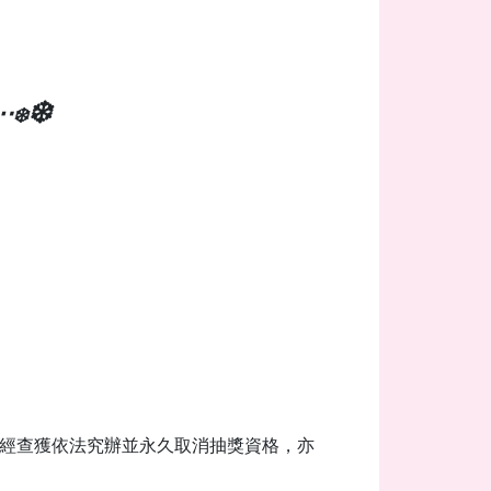
❄️
⋯
❄️
如經查獲依法究辦並永久取消抽獎資格，亦