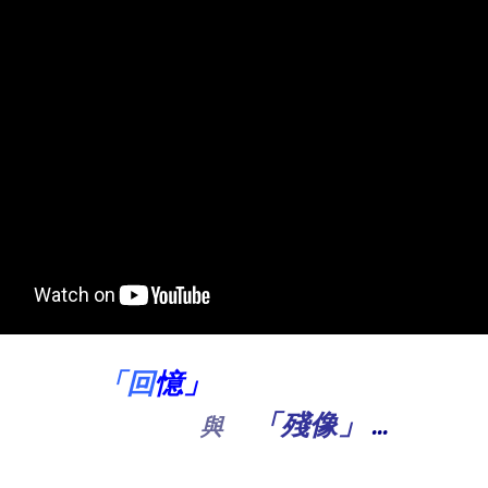
「回
憶」
「殘像」
...
與