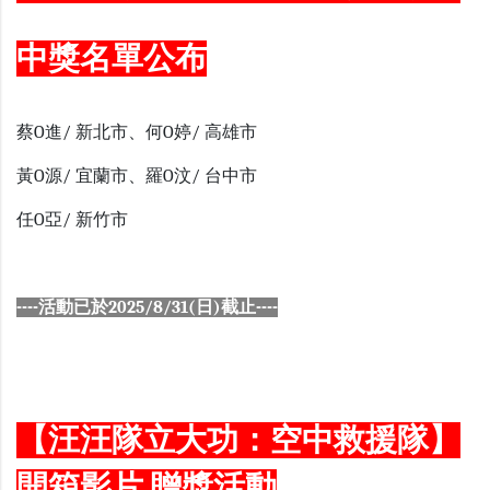
中獎名單公布
蔡O進/ 新北市、何O婷/ 高雄市
黃O源/ 宜蘭市、羅O汶/ 台中市
任O亞/ 新竹市
----活動已於2025/8/31(日)截止----
【汪汪隊立大功：空中救援隊】
開箱影片 贈獎活動