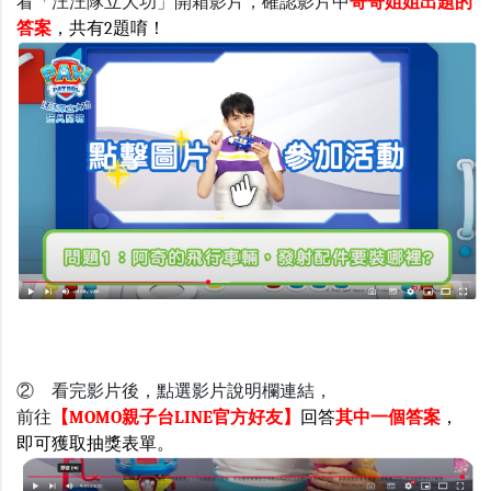
看「汪汪隊立大功」開箱影片，
確認影片中
哥哥姐姐出題的
答案
，共有2題唷！
② 看完影片後，點選影片說明欄連結，
前往
【MOMO親子台LINE官方好友】
回答
其中一個答案
，
即可獲取抽獎表單
。