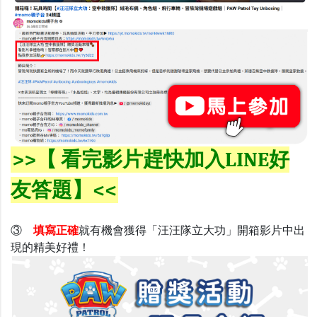
>>【 看完影片趕快加入LINE好
友答題】<<
③
填寫正確
就有機會獲得「汪汪隊立大功」開箱影片中出
現的精美好禮！