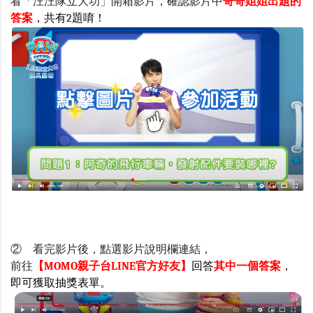
看「汪汪隊立大功」開箱影片，
確認影片中
哥哥姐姐出題的
答案
，共有2題唷！
② 看完影片後，點選影片說明欄連結，
前往
【MOMO親子台LINE官方好友】
回答
其中一個答案
，
即可獲取抽獎表單
。