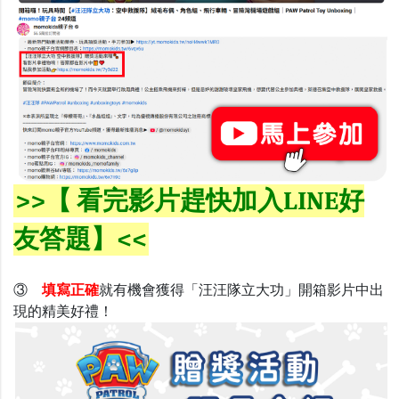
>>【 看完影片趕快加入LINE好
友答題】<<
③
填寫正確
就有機會獲得「汪汪隊立大功」開箱影片中出
現的精美好禮！