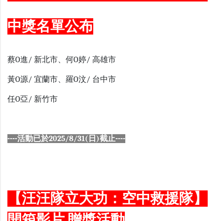
中獎名單公布
蔡O進/ 新北市、何O婷/ 高雄市
黃O源/ 宜蘭市、羅O汶/ 台中市
任O亞/ 新竹市
----活動已於2025/8/31(日)截止----
【汪汪隊立大功：空中救援隊】
開箱影片 贈獎活動