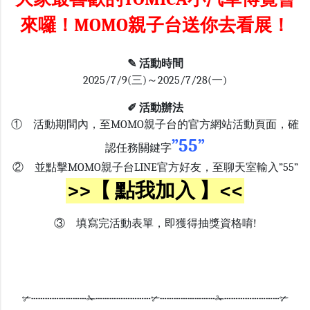
來囉！MOMO親子台送你去看展！
✎
活動時間
2025/7/9(三)～2025/7/28(一)
✐ 活動辦法
①
活動期間內，至
MOMO
親子台的官方網站活動頁面，確
”55”
認任務關鍵字
②
並點擊
MOMO
親子台
LINE
官方好友，至聊天室輸入
”55”
>>【 點我加入 】<<
③
填寫完活動表單，即獲得抽獎資格唷!
✃┄┄┄┄┄┄┄┄✁┄┄┄┄┄┄┄┄✃┄┄┄┄┄┄┄┄✁┄┄┄┄┄┄┄┄✃