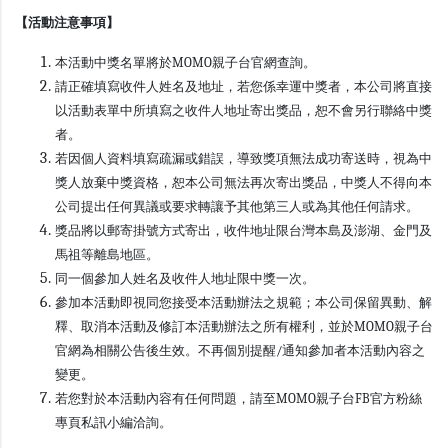
【活動注意事項】
本活動中獎名單將於MOMO親子台官網查詢。
請正確填寫收件人姓名及地址，若您係幸運中獎者，本公司將直接
以活動表單中所填寫之收件人地址寄出獎品，恕不會另行聯絡中獎
者。
若因個人資料填寫疏漏或錯誤，導致獎項無法成功寄送時，視為中
獎人放棄中獎資格，恕本公司無法再次寄出獎品，中獎人不得向本
公司提出任何異議或要求轉讓予其他第三人或為其他任何請求。
獎品將以郵寄掛號方式寄出，收件地址限台灣本島及澎湖、金門及
馬祖等離島地區。
同一個參加人姓名及收件人地址限中獎一次。
參加本活動即視同您接受本活動辦法之規範；本公司保留異動、解
釋、取消本活動及修訂本活動辦法之所有權利，並於MOMO親子台
官網為相關公告後生效。不再個別提醒/通知參加者本活動內容之
變更。
若您對於本活動內容有任何問題，請至MOMO親子台FB官方粉絲
專頁私訊小編洽詢。