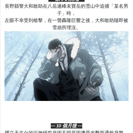
長野縣警大和敢助在八岳連峰未寶岳的雪山中追捕「某名男
子」時，
左眼不幸受到槍擊，在一聲轟隆巨響之後，大和敢助隨即被
雪崩所埋沒。
--- 10 個月後 ---