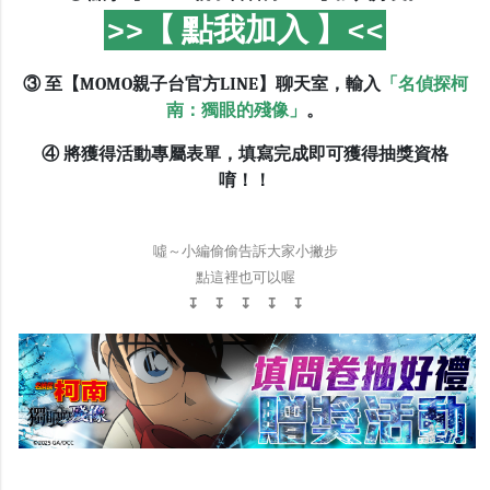
>>【 點我加入 】<<
③ 至【MOMO親子台官方LINE】聊天室，輸入
「名偵探柯
南：獨眼的殘像」
。
④ 將獲得活動專屬表單，填寫完成即可獲得抽獎資格
唷！！
噓～小編偷偷告訴大家小撇步
點這裡也可以喔
↧ ↧ ↧ ↧ ↧