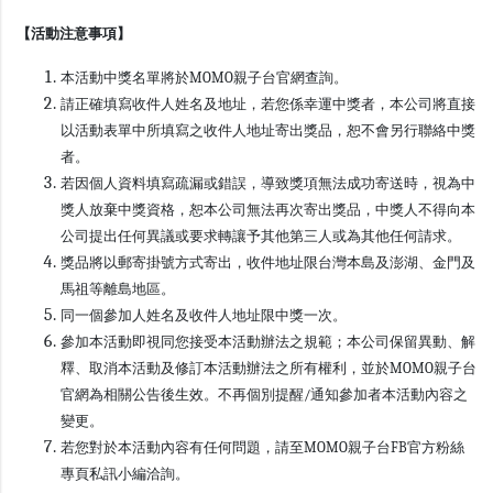
【活動注意事項】
本活動中獎名單將於MOMO親子台官網查詢。
請正確填寫收件人姓名及地址，若您係幸運中獎者，本公司將直接
以活動表單中所填寫之收件人地址寄出獎品，恕不會另行聯絡中獎
者。
若因個人資料填寫疏漏或錯誤，導致獎項無法成功寄送時，視為中
獎人放棄中獎資格，恕本公司無法再次寄出獎品，中獎人不得向本
公司提出任何異議或要求轉讓予其他第三人或為其他任何請求。
獎品將以郵寄掛號方式寄出，收件地址限台灣本島及澎湖、金門及
馬祖等離島地區。
同一個參加人姓名及收件人地址限中獎一次。
參加本活動即視同您接受本活動辦法之規範；本公司保留異動、解
釋、取消本活動及修訂本活動辦法之所有權利，並於MOMO親子台
官網為相關公告後生效。不再個別提醒/通知參加者本活動內容之
變更。
若您對於本活動內容有任何問題，請至MOMO親子台FB官方粉絲
專頁私訊小編洽詢。