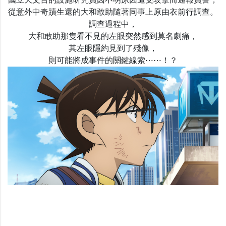
國立天文台的設施研究員因不明原因遭受攻擊而通報員警，
從意外中奇蹟生還的大和敢助隨著同事上原由衣前行調查。
調查過程中，
大和敢助那隻看不見的左眼突然感到莫名劇痛，
其左眼隱約見到了殘像，
則可能將成事件的關鍵線索⋯⋯！？