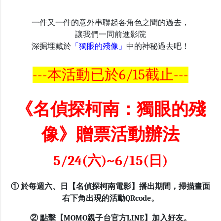
一件又一件的意外串聯起各角色之間的過去，
讓我們一同前進影院
深掘埋藏於
「獨眼的殘像」
中的
神秘過去
吧！
---本活動已於6/15截止---
《名偵探柯南：獨眼的殘
像》贈票活動辦法
5/24(六)~6/15(日)
① 於每週六、日【名偵探柯南電影】播出期間，掃描畫面
右下角出現的活動QRcode。
② 點擊【MOMO親子台官方LINE】加入好友。