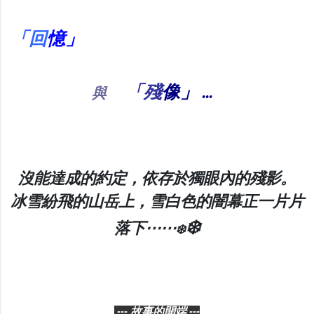
「回
憶」
「殘
像」
...
與
沒能達成的約定，依存於獨眼內的殘影。
冰雪紛飛的山岳上，雪白色的闇幕正一片片
❄️
落下⋯⋯
❄️
--- 故事的開端 ---