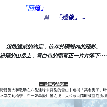
「回
憶」
「殘
像」
...
與
沒能達成的約定，依存於獨眼內的殘影。
紛飛的山岳上，雪白色的闇幕正一片片落下⋯
--- 故事的開端 ---
野縣警大和敢助在八岳連峰未寶岳的雪山中追捕「某名男子」時
不幸受到槍擊，在一聲轟隆巨響之後，大和敢助隨即被雪崩所埋