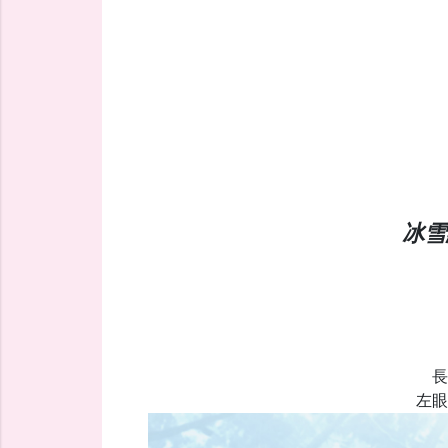
冰雪
長
左眼