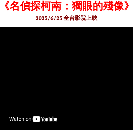
《名偵探柯南：獨眼的殘像
2025/6/25 全台影院上映