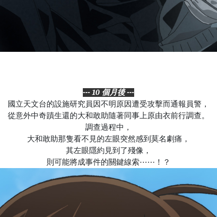
--- 10 個月後 ---
國立天文台的設施研究員因不明原因遭受攻擊而通報員警，
從意外中奇蹟生還的大和敢助隨著同事上原由衣前行調查。
調查過程中，
大和敢助那隻看不見的左眼突然感到莫名劇痛，
其左眼隱約見到了殘像，
則可能將成事件的關鍵線索⋯⋯！？