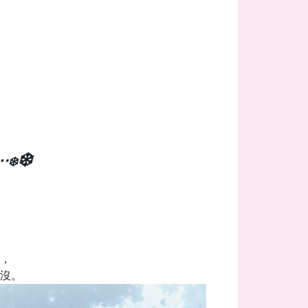
❄️
⋯
❄️
，
沒。