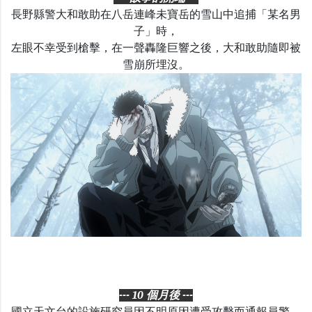
長野縣警大和敢助在八岳連峰未寶岳的雪山中追捕「某名男
子」時，
左眼不幸受到槍擊，在一聲轟隆巨響之後，大和敢助隨即被
雪崩所埋沒。
--- 10 個月後 ---