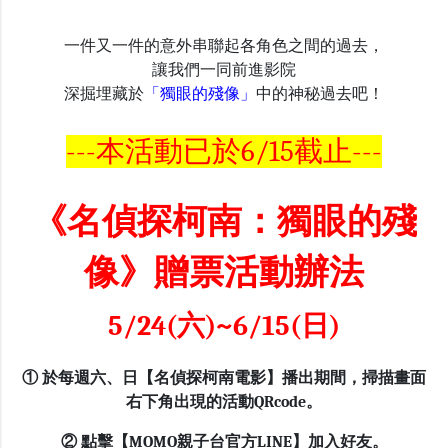
一件又一件的意外串聯起各角色之間的過去，
讓我們一同前進影院
深掘埋藏於
「獨眼的殘像」
中的
神秘過去
吧！
---本活動已於6/15截止---
《名偵探柯南：獨眼的殘
像》贈票活動辦法
5/24(六)~6/15(日)
① 於每週六、日【名偵探柯南電影】播出期間，掃描畫面
右下角出現的活動QRcode。
② 點擊【MOMO親子台官方LINE】加入好友。