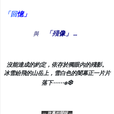
「回
憶」
「殘
像」
...
與
沒能達成的約定，依存於獨眼內的殘影。
冰雪紛飛的山岳上，雪白色的闇幕正一片片
❄️
落下⋯⋯
❄️
--- 故事的開端 ---