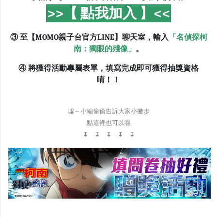
>>【 點我加入 】<<
③ 至【MOMO親子台官方LINE】聊天室，輸入
「名偵探柯
南：獨眼的殘像」
。
④ 將獲得活動專屬表單，填寫完成即可獲得抽獎資格
唷！！
噓～小編偷偷告訴大家小撇步
點這裡也可以喔
↧ ↧ ↧ ↧ ↧