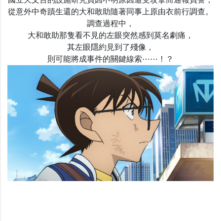
國立天文台的設施研究員因不明原因遭受攻擊而通報員警，
從意外中奇蹟生還的大和敢助隨著同事上原由衣前行調查。
調查過程中，
大和敢助那隻看不見的左眼突然感到莫名劇痛，
其左眼隱約見到了殘像，
則可能將成事件的關鍵線索⋯⋯！？