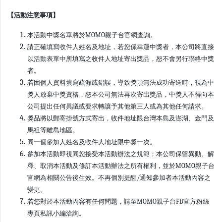
【活動注意事項】
本活動中獎名單將於MOMO親子台官網查詢。
請正確填寫收件人姓名及地址，若您係幸運中獎者，本公司將直接
以活動表單中所填寫之收件人地址寄出獎品，恕不會另行聯絡中獎
者。
若因個人資料填寫疏漏或錯誤，導致獎項無法成功寄送時，視為中
獎人放棄中獎資格，恕本公司無法再次寄出獎品，中獎人不得向本
公司提出任何異議或要求轉讓予其他第三人或為其他任何請求。
獎品將以郵寄掛號方式寄出，收件地址限台灣本島及澎湖、金門及
馬祖等離島地區。
同一個參加人姓名及收件人地址限中獎一次。
參加本活動即視同您接受本活動辦法之規範；本公司保留異動、解
釋、取消本活動及修訂本活動辦法之所有權利，並於MOMO親子台
官網為相關公告後生效。不再個別提醒/通知參加者本活動內容之
變更。
若您對於本活動內容有任何問題，請至MOMO親子台FB官方粉絲
專頁私訊小編洽詢。