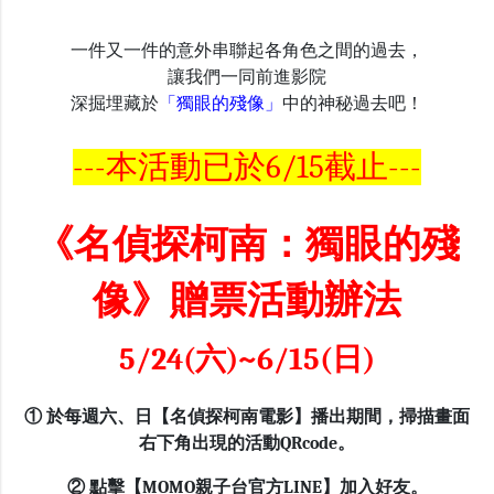
一件又一件的意外串聯起各角色之間的過去，
讓我們一同前進影院
深掘埋藏於
「獨眼的殘像」
中的
神秘過去
吧！
---本活動已於6/15截止---
《名偵探柯南：獨眼的殘
像》贈票活動辦法
5/24(六)~6/15(日)
① 於每週六、日【名偵探柯南電影】播出期間，掃描畫面
右下角出現的活動QRcode。
② 點擊【MOMO親子台官方LINE】加入好友。