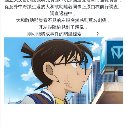
國立天文台的設施研究員因不明原因遭受攻擊而通報員警，
從意外中奇蹟生還的大和敢助隨著同事上原由衣前行調查。
調查過程中，
大和敢助那隻看不見的左眼突然感到莫名劇痛，
其左眼隱約見到了殘像，
則可能將成事件的關鍵線索⋯⋯！？