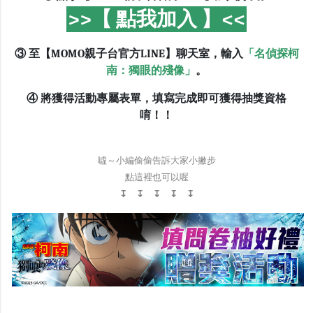
>>【 點我加入 】<<
③ 至【MOMO親子台官方LINE】聊天室，輸入
「名偵探柯
南：獨眼的殘像」
。
④ 將獲得活動專屬表單，填寫完成即可獲得抽獎資格
唷！！
噓～小編偷偷告訴大家小撇步
點這裡也可以喔
↧ ↧ ↧ ↧ ↧