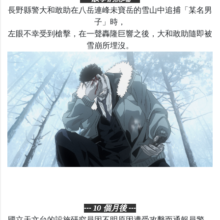
長野縣警大和敢助在八岳連峰未寶岳的雪山中追捕「某名男
子」時，
左眼不幸受到槍擊，在一聲轟隆巨響之後，大和敢助隨即被
雪崩所埋沒。
--- 10 個月後 ---