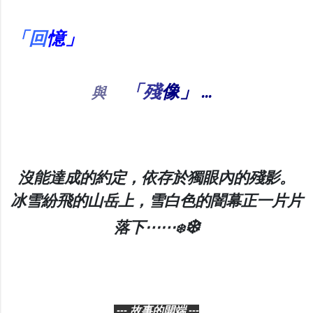
「回
憶」
「殘
像」
...
與
沒能達成的約定，依存於獨眼內的殘影。
冰雪紛飛的山岳上，雪白色的闇幕正一片片
❄️
落下⋯⋯
❄️
--- 故事的開端 ---