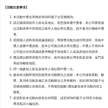
【活動注意事項】
本活動中獎名單將於MOMO親子台官網查詢。
請正確填寫收件人姓名及地址，若您係幸運中獎者，本公司將直接
以活動表單中所填寫之收件人地址寄出獎品，恕不會另行聯絡中獎
者。
若因個人資料填寫疏漏或錯誤，導致獎項無法成功寄送時，視為中
獎人放棄中獎資格，恕本公司無法再次寄出獎品，中獎人不得向本
公司提出任何異議或要求轉讓予其他第三人或為其他任何請求。
獎品將以郵寄掛號方式寄出，收件地址限台灣本島及澎湖、金門及
馬祖等離島地區。
同一個參加人姓名及收件人地址限中獎一次。
參加本活動即視同您接受本活動辦法之規範；本公司保留異動、解
釋、取消本活動及修訂本活動辦法之所有權利，並於MOMO親子台
官網為相關公告後生效。不再個別提醒/通知參加者本活動內容之
變更。
若您對於本活動內容有任何問題，請至MOMO親子台FB官方粉絲
專頁私訊小編洽詢。