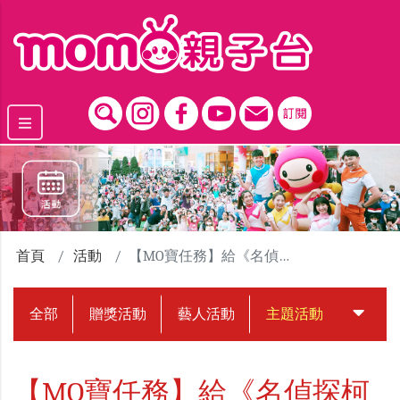
跳到主要內容區塊
首頁
活動
【MO寶任務】給《名偵探柯南》粉絲們的預告信
全部
贈獎活動
藝人活動
主題活動
中獎名
【MO寶任務】給《名偵探柯