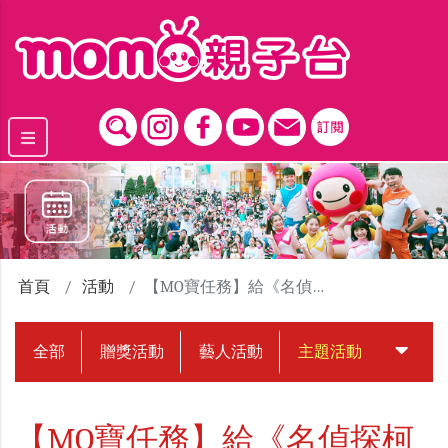
跳到主要內容區塊
首頁
活動
【MO寶任務】給《名偵探柯南》粉絲們的預告信
全部
贈獎活動
藝人活動
主題活動
中獎名
【MO寶任務】給《名偵探柯