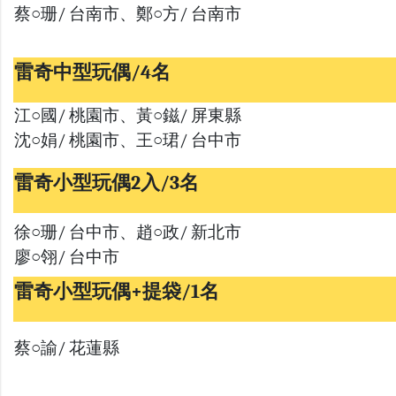
蔡○珊/ 台南市、鄭○方/ 台南市
雷奇中型玩偶/4名
江○國/ 桃園市、黃○鎡/ 屏東縣
沈○娟/ 桃園市、王○珺/ 台中市
雷奇小型玩偶2入/3名
徐○珊/ 台中市、趙○政/ 新北市
廖○翎/ 台中市
雷奇小型玩偶+提袋/1名
蔡○諭/ 花蓮縣